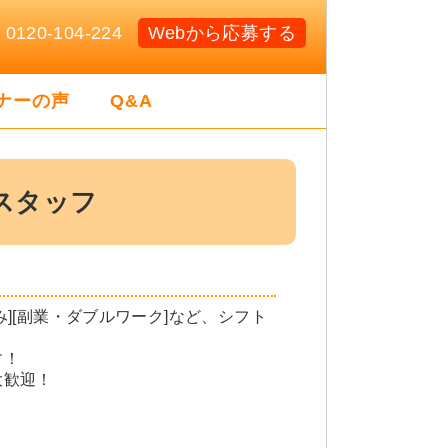
20-104-224
Webから応募する
ナーの声
Q&A
スタッフ
のみ][副業・ダブルワーク]など、
シフト
す！
大歓迎！