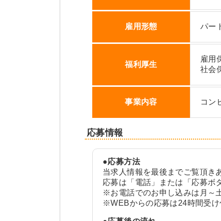
雇用形態
パー
雇用
福利厚生
社会
事業内容
コン
応募情報
●応募方法
当求人情報を最後までご覧頂き
応募は「電話」または「応募ボ
※お電話でのお申し込みは月～土
※WEBからの応募は24時間受