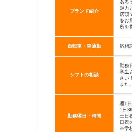
ある
魅力
ブランド紹介
店頭
をお
所を
自転車・車通勤
応相
勤務
学生
シフトの相談
さい
また
週1日
1日3
勤務曜日・時間
土日
日祝
※学