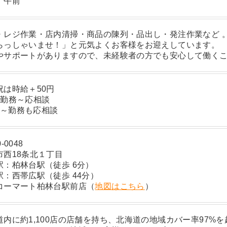
、午前
・レジ作業・店内清掃・商品の陳列・品出し・発注作業など 
らっしゃいませ！」と元気よくお客様をお迎えしています。
やサポートがありますので、未経験者の方でも安心して働く
祝は時給＋50円
日勤務～応相談
00～勤務も応相談
-0048
市西18条北１丁目
駅：柏林台駅（徒歩 6分）
駅：西帯広駅（徒歩 44分）
コーマート柏林台駅前店（
地図はこちら
）
道内に約1,100店の店舗を持ち、北海道の地域カバー率97%