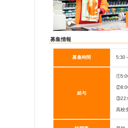
募集情報
募集時間
5:30
①5:0
②8:0
給与
③22
高校生