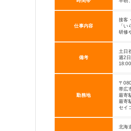
時間帯
早朝
接客
仕事内容
「い
研修
土日
備考
週2
18:
〒080
帯広
勤務地
最寄
最寄
セイ
北海