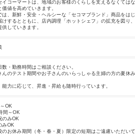
セイコーマートは、地域のお客様のくらしを支えるなくては
と価値を高めていきます。
では、新鮮・安全・ヘルシーな「セコマブランド」商品をは
届けするとともに、店内調理「ホットシェフ」の拡充を図り
提供していきます。
談
日数・勤務時間はご相談ください。
さんのテスト期間やお子さんのいらっしゃる主婦の方の夏休
！
、能力に応じて、昇進・昇給も随時行っています。
～OK
時間～OK
祝のみOK
のみOK
校のお休み期間（冬・春・夏）限定の短期はご遠慮いただい