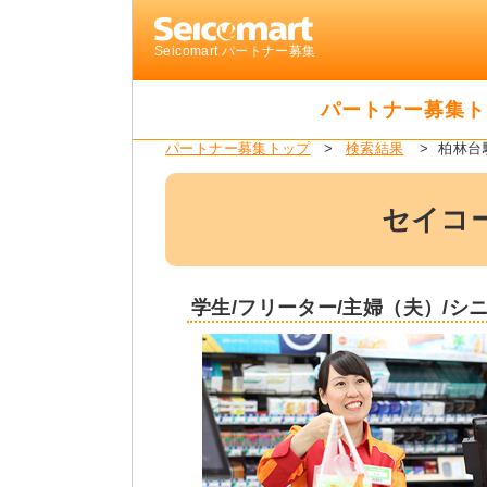
Seicomart パートナー募集
パートナー募集ト
柏林台
パートナー募集トップ
検索結果
セイコ
学生/フリーター/主婦（夫）/シ