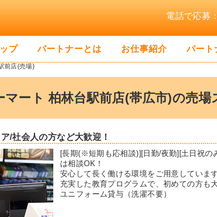
電話で応募：01
ップ
パートナーとは
お仕事紹介
パート
駅前店(売場)
ーマート 柏林台駅前店(帯広市)の売場
ニア/社会人の方など大歓迎！
[長期(※短期も応相談)][日勤/夜勤][土日祝
は相談OK！
安心して長く働ける環境をご用意していま
充実した教育プログラムで、初めての方も
ユニフォーム貸与（洗濯不要）