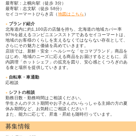
最寄駅：上幌向駅（徒歩 3分）
最寄駅：志文駅（徒歩 58分）
セイコーマートひらき店（
地図はこちら
）
ブランド紹介
北海道内に約1,100店の店舗を持ち、北海道の地域カバー率
97%を超えるコンビニエンスストアであるセイコーマートは、
地域のお客様のくらしを支えるなくてはならない存在として、
さらにその魅力と価値を高めていきます。
店頭では、新鮮・安全・ヘルシーな「セコマブランド」商品を
はじめ、地域のニーズに応える商品をお届けするとともに、店
内調理「ホットシェフ」の拡充を図り、安心感とくつろぎのあ
る食と場所を提供していきます。
自転車・車通勤
応相談
シフトの相談
勤務日数・勤務時間はご相談ください。
学生さんのテスト期間やお子さんのいらっしゃる主婦の方の夏
休み期間など、お気軽にご相談ください！
また、能力に応じて、昇進・昇給も随時行っています。
募集情報