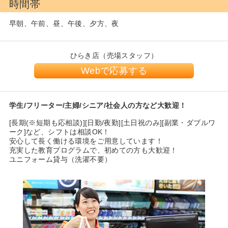
時間帯
早朝、午前、昼、午後、夕方、夜
ひらき店（売場スタッフ）
Webで応募する
学生/フリーター/主婦/シニア/社会人の方など大歓迎！
[長期(※短期も応相談)][日勤/夜勤][土日祝のみ][副業・ダブルワ
ーク]など、
シフトは相談OK！
安心して長く働ける環境をご用意しています！
充実した教育プログラムで、初めての方も大歓迎！
ユニフォーム貸与（洗濯不要）